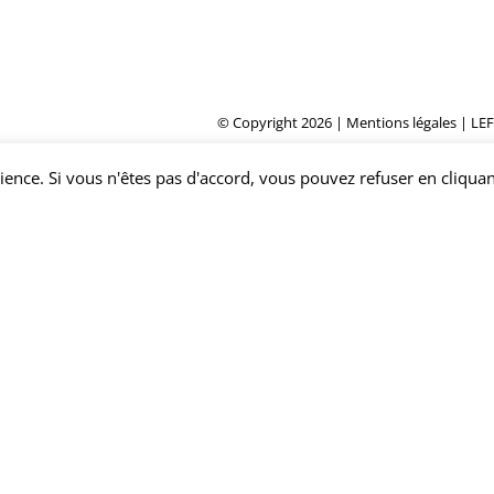
© Copyright 2026 |
Mentions légales
|
LE
Facebook
Twitter
Instagra
Pin
rience. Si vous n'êtes pas d'accord, vous pouvez refuser en cliquan