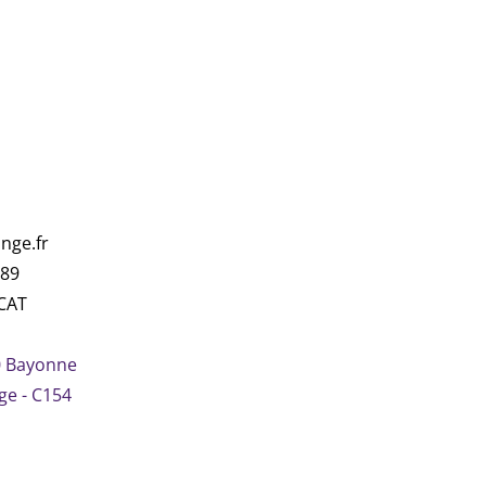
nge.fr
.89
CAT
0 Bayonne
ge - C154