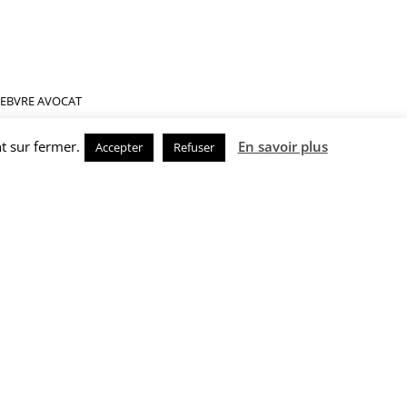
FEBVRE AVOCAT
m
terest
t sur fermer.
En savoir plus
Accepter
Refuser